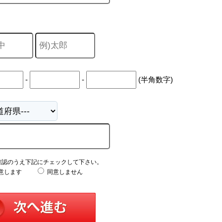
-
-
(半角数字)
確認のうえ下記にチェックして下さい。
意します
同意しません