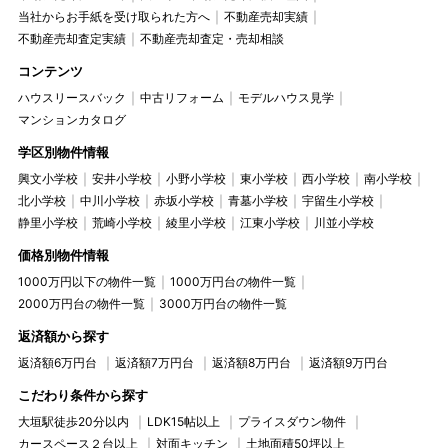
当社からお手紙を受け取られた方へ
不動産売却実績
不動産売却査定実績
不動産売却査定・売却相談
コンテンツ
ハウスリースバック
中古リフォーム
モデルハウス見学
マンションカタログ
学区別物件情報
興文小学校
安井小学校
小野小学校
東小学校
西小学校
南小学校
北小学校
中川小学校
赤坂小学校
青墓小学校
宇留生小学校
静里小学校
荒崎小学校
綾里小学校
江東小学校
川並小学校
価格別物件情報
1000万円以下の物件一覧
1000万円台の物件一覧
2000万円台の物件一覧
3000万円台の物件一覧
返済額から探す
返済額6万円台
返済額7万円台
返済額8万円台
返済額9万円台
こだわり条件から探す
大垣駅徒歩20分以内
LDK15帖以上
プライスダウン物件
カースペース２台以上
対面キッチン
土地面積50坪以上