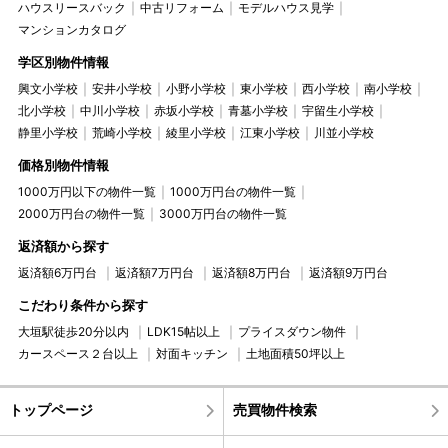
ハウスリースバック
中古リフォーム
モデルハウス見学
マンションカタログ
学区別物件情報
興文小学校
安井小学校
小野小学校
東小学校
西小学校
南小学校
北小学校
中川小学校
赤坂小学校
青墓小学校
宇留生小学校
静里小学校
荒崎小学校
綾里小学校
江東小学校
川並小学校
価格別物件情報
1000万円以下の物件一覧
1000万円台の物件一覧
2000万円台の物件一覧
3000万円台の物件一覧
返済額から探す
返済額6万円台
返済額7万円台
返済額8万円台
返済額9万円台
こだわり条件から探す
大垣駅徒歩20分以内
LDK15帖以上
プライスダウン物件
カースペース２台以上
対面キッチン
土地面積50坪以上
トップページ
売買物件検索