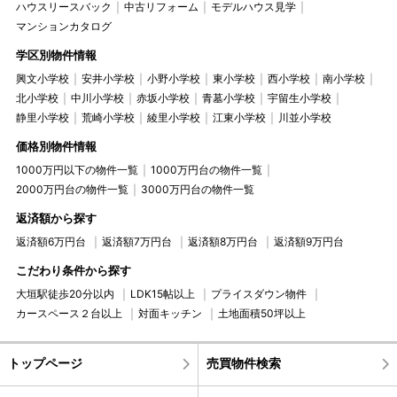
ハウスリースバック
中古リフォーム
モデルハウス見学
マンションカタログ
学区別物件情報
興文小学校
安井小学校
小野小学校
東小学校
西小学校
南小学校
北小学校
中川小学校
赤坂小学校
青墓小学校
宇留生小学校
静里小学校
荒崎小学校
綾里小学校
江東小学校
川並小学校
価格別物件情報
1000万円以下の物件一覧
1000万円台の物件一覧
2000万円台の物件一覧
3000万円台の物件一覧
返済額から探す
返済額6万円台
返済額7万円台
返済額8万円台
返済額9万円台
こだわり条件から探す
大垣駅徒歩20分以内
LDK15帖以上
プライスダウン物件
カースペース２台以上
対面キッチン
土地面積50坪以上
トップページ
売買物件検索